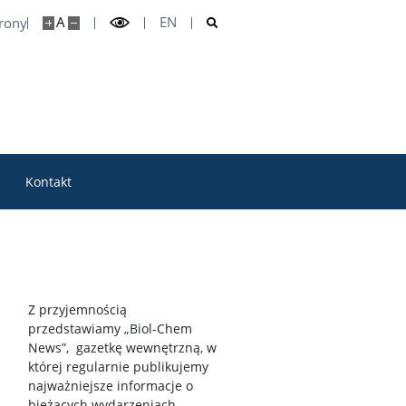
A
EN
trony
Kontakt
Z przyjemnością
przedstawiamy „Biol-Chem
News”, gazetkę wewnętrzną, w
której regularnie publikujemy
najważniejsze informacje o
bieżących wydarzeniach,