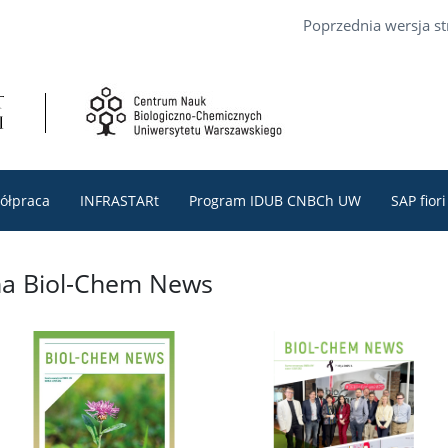
Poprzednia wersja s
ółpraca
INFRASTARt
Program IDUB CNBCh UW
SAP fiori
na Biol-Chem News
na Biol-Chem News