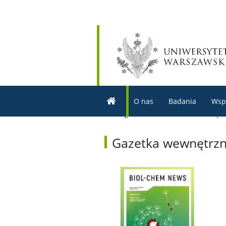
O nas
Badania
Wsp
Strona główna
>
O nas
>
Gazetka wewnętrz
Gazetka wewnętrz