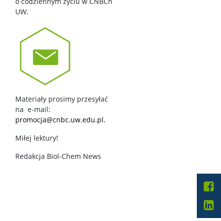
o codziennym życiu w CNBCh
UW.
Materiały prosimy przesyłać
na e-mail:
promocja@cnbc.uw.edu.pl.
Miłej lektury!
Redakcja Biol-Chem News