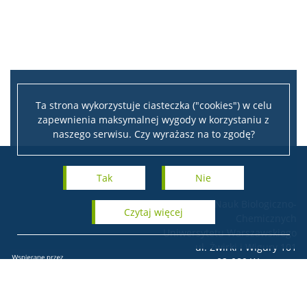
Ta strona wykorzystuje ciasteczka ("cookies") w celu
zapewnienia maksymalnej wygody w korzystaniu z
naszego serwisu. Czy wyrażasz na to zgodę?
Tak
Nie
Centrum Nauk Biologiczno-
czytaj więcej
Chemicznych
Uniwersytetu Warszawskiego
ul. Żwirki i Wigury 101
02-089 Warszawa
Tel.: + 48 22 55 26 523
e-mail: