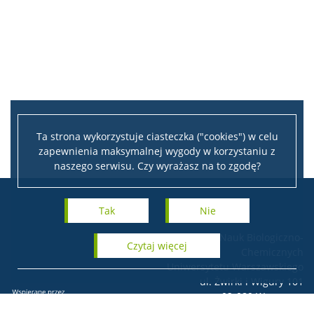
Ta strona wykorzystuje ciasteczka ("cookies") w celu
zapewnienia maksymalnej wygody w korzystaniu z
naszego serwisu. Czy wyrażasz na to zgodę?
Tak
Nie
Centrum Nauk Biologiczno-
czytaj więcej
Chemicznych
Uniwersytetu Warszawskiego
ul. Żwirki i Wigury 101
02-089 Warszawa