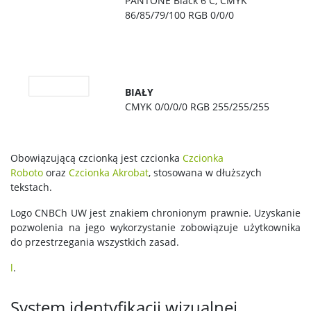
PANTONE Black 6 C, CMYK
86/85/79/100 RGB 0/0/0
BIAŁY
CMYK 0/0/0/0 RGB 255/255/255
Obowiązującą czcionką jest czcionka
Czcionka
Roboto
oraz
Czcionka Akrobat
, stosowana w dłuższych
tekstach.
Logo CNBCh UW jest znakiem chronionym prawnie. Uzyskanie
pozwolenia na jego wykorzystanie zobowiązuje użytkownika
do przestrzegania wszystkich zasad.
l
.
System identyfikacji wizualnej