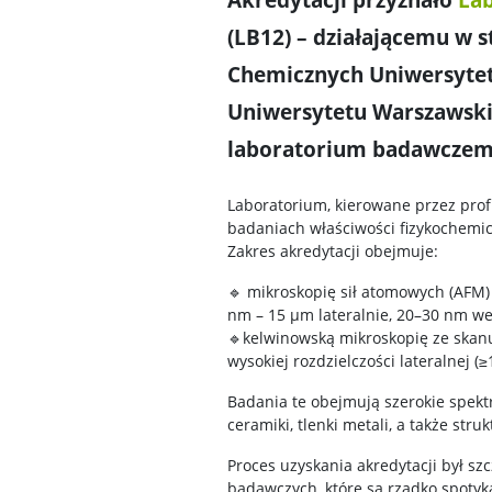
(LB12) – działającemu w 
Chemicznych Uniwersytet
Uniwersytetu Warszawski
laboratorium badawczem
Laboratorium, kierowane przez prof
badaniach właściwości fizykochemicz
Zakres akredytacji obejmuje:
🔹 mikroskopię sił atomowych (AFM) 
nm – 15 µm lateralnie, 20–30 nm wer
🔹kelwinowską mikroskopię ze skanu
wysokiej rozdzielczości lateralnej (
Badania te obejmują szerokie spekt
ceramiki, tlenki metali, a także str
Proces uzyskania akredytacji był s
badawczych, które są rzadko spotyka