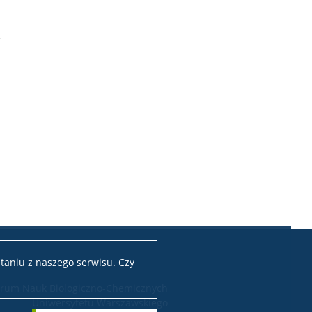
e
taniu z naszego serwisu. Czy
rum Nauk Biologiczno-Chemicznych
Uniwersytetu Warszawskiego