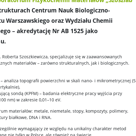
strukturach Centrum Nauk Biologiczno-
u Warszawskiego oraz Wydziału Chemii
ego – akredytację Nr AB 1525 jako
u.
. Roberta Szoszkiewicza, specjalizuje się w zaawansowanych
nych materiałów – zarówno strukturalnych, jak i biologicznych.
– analiza topografii powierzchni w skali nano- i mikrometrycznej (5
tykalnie),
jącą sondą (KPFM) – badania elektryczne pracy wyjścia przy
≥100 nm) w zakresie 0,01–10 eV.
rum materiałów: metale, niemetale, stopy, kompozyty, polimery,
uktury białkowe, DNA i RNA.
zczególnie wymagający ze względu na unikalny charakter metod
ne nie tylko w Polsce, ale również na świecie.