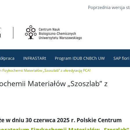
Poprzednia wersja s
ółpraca
INFRASTARt
Program IDUB CNBCh UW
SAP fiori
 Fizykochemii Materiałów „Szoszlab” z akredytacją PCA!
ochemii Materiałów „Szoszlab” z
że w dniu 30 czerwca 2025 r. Polskie Centrum
oratorium Fizykochemii Materiałów „Szoszlab”