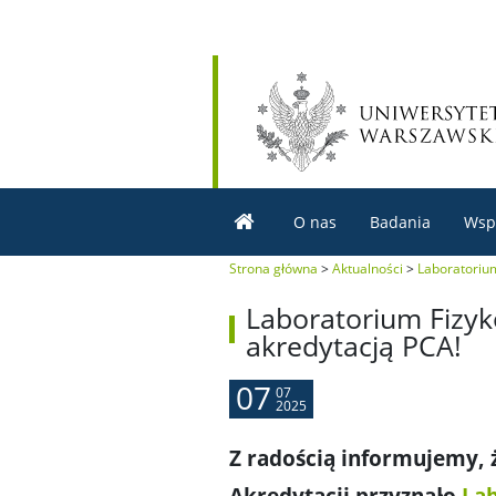
O nas
Badania
Wsp
Strona główna
>
Aktualności
>
Laboratorium
Laboratorium Fizyk
akredytacją PCA!
07
07
2025
Z radością informujemy, 
Akredytacji przyznało
Lab