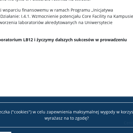
ęki wsparciu finansowemu w ramach Programu „Inicjatywa
Działanie: I.4.1. Wzmocnienie potencjału Core Facility na Kampusi
tworzenia laboratoriów akredytowanych na Uniwersytecie
boratorium LB12 i życzymy dalszych sukcesów w prowadzeniu
teczka ("cookies") w celu zapewnienia maksymalnej wygody w korzys
wyrażasz na to zgodę?
Cent